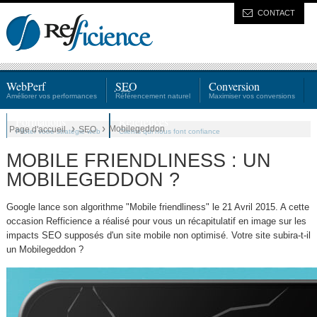
CONTACT
WebPerf
SEO
Conversion
Améliorer vos performances
Référencement naturel
Maximiser vos conversions
Formations
Références
›
›
Mobilegeddon
Page d'accueil
SEO
Piloter votre stratégie web
Clients qui nous font confiance
MOBILE FRIENDLINESS : UN
MOBILEGEDDON ?
Google lance son algorithme "Mobile friendliness" le 21 Avril 2015. A cette
occasion Refficience a réalisé pour vous un récapitulatif en image sur les
impacts SEO supposés d'un site mobile non optimisé. Votre site subira-t-il
un Mobilegeddon ?