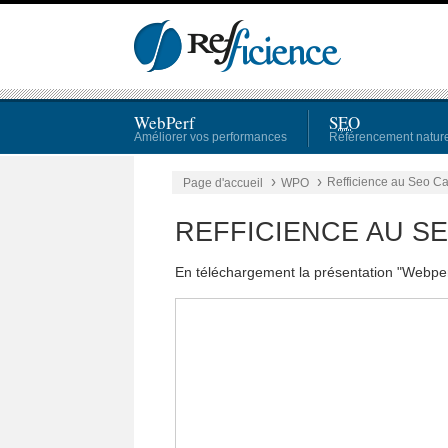
WebPerf
SEO
Améliorer vos performances
Référencement natur
›
›
Refficience au Seo C
Page d'accueil
WPO
REFFICIENCE AU S
En téléchargement la présentation "Webpe